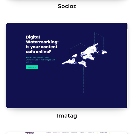
Socloz
Imatag