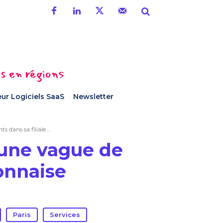
es en régions
ur Logiciels SaaS
Newsletter
 dans sa filiale...
 une vague de
yonnaise
Paris
Services