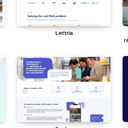
Lettria
r