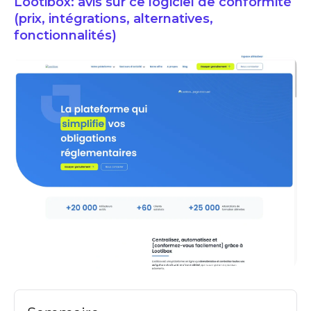
Lootibox: avis sur ce logiciel de conformité
(prix, intégrations, alternatives,
fonctionnalités)
lootibox avis logiciels de conformite compliance prix