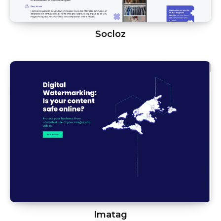
Socloz
Imatag