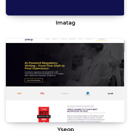
Imatag
Yseop