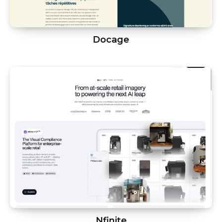
Docage
Nfinite