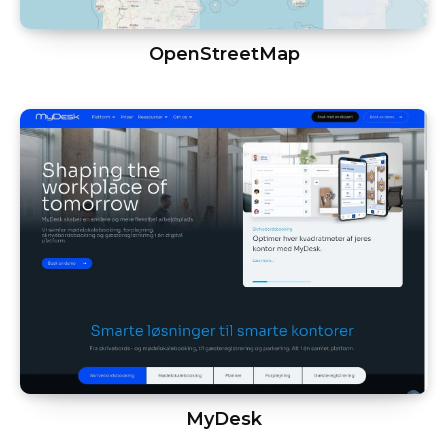
OpenStreetMap
MyDesk