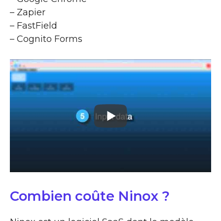
– Zapier
– FastField
– Cognito Forms
Combien coûte Ninox ?