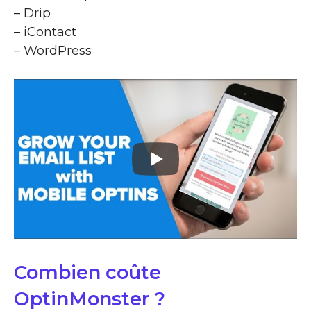
– Drip
– iContact
– WordPress
Combien coûte
OptinMonster ?