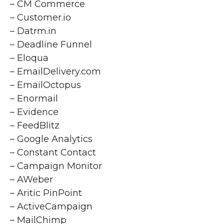
– CM Commerce
– Customer.io
– Datrm.in
– Deadline Funnel
– Eloqua
– EmailDelivery.com
– EmailOctopus
– Enormail
– Evidence
– FeedBlitz
– Google Analytics
– Constant Contact
– Campaign Monitor
– AWeber
– Aritic PinPoint
– ActiveCampaign
– MailChimp