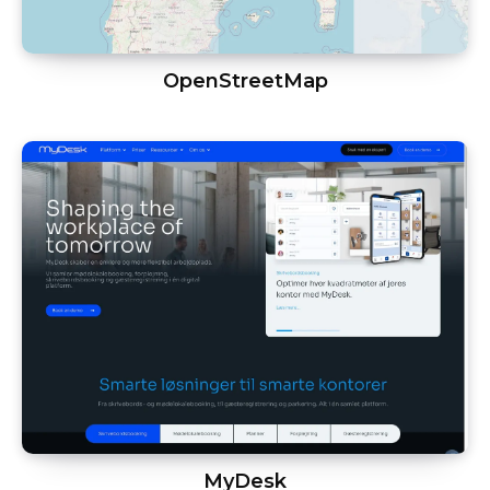
OpenStreetMap
MyDesk