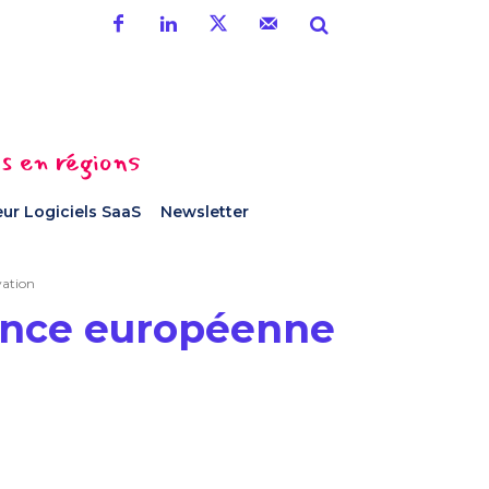
es en régions
ur Logiciels SaaS
Newsletter
vation
nance européenne