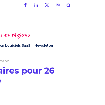
es en régions
ur Logiciels SaaS
Newsletter
rovence
aires pour 26
e