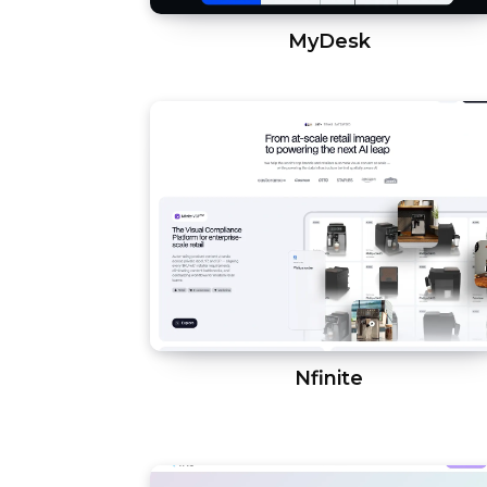
MyDesk
Nfinite