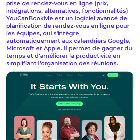
prise de rendez-vous en ligne (prix,
intégrations, alternatives, fonctionnalités)
YouCanBookMe est un logiciel avancé de
planification de rendez-vous en ligne pour
les équipes, qui s'intègre
automatiquement aux calendriers Google,
Microsoft et Apple. Il permet de gagner du
temps et d'améliorer la productivité en
simplifiant l'organisation des réunions.