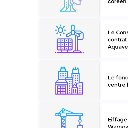
coréen
Le Cons
contrat
Aquave
Le fond
centre 
Eiffage
Warno