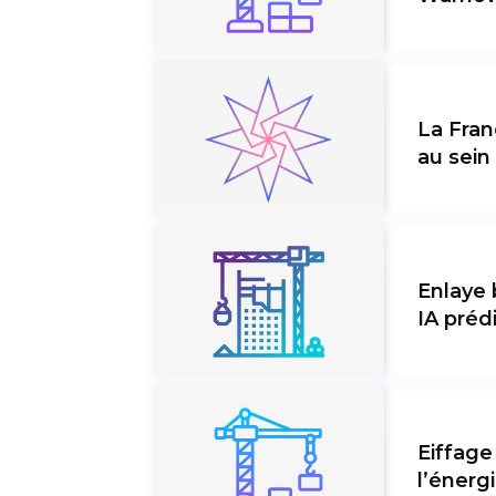
La Fran
au sei
Enlaye 
IA préd
Eiffage
l’énerg