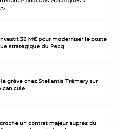
tenance pour bus électriques à
es
investit 32 M€ pour moderniser le poste
que stratégique du Pecq
 la grève chez Stellantis Trémery sur
 canicule
roche un contrat majeur auprès du