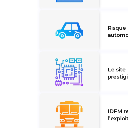
Risque 
automob
Le sit
prestig
IDFM r
l’exploi