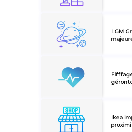
LGM Gro
majeur
Eifffag
géront
Ikea im
proximi