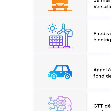
de main
Versaill
Enedis 
électri
Appel à
fond de
GTT déc