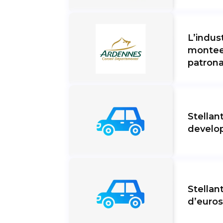
L’indus
montee
patrona
Stellan
develop
Stellan
d’euros