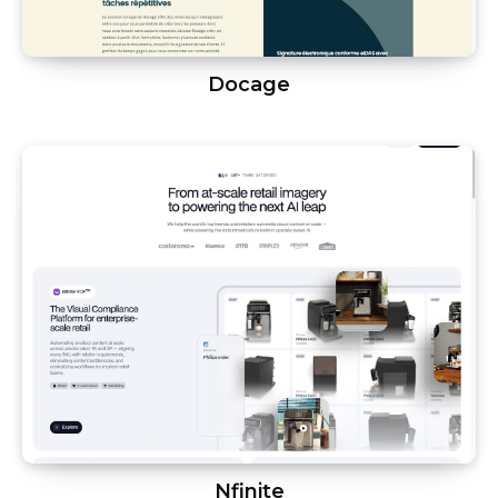
Docage
Nfinite