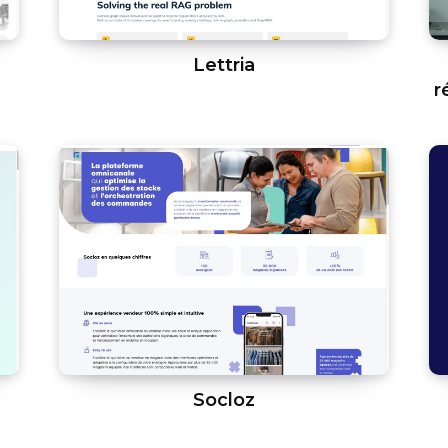
Lettria
r
Socloz