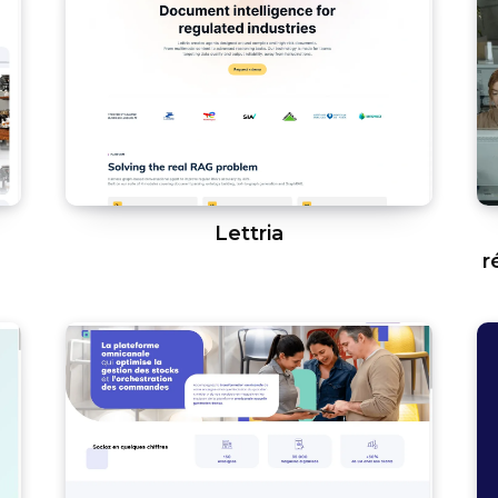
Lettria
r