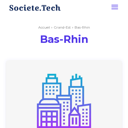
Accueil
Grand-Est
Bas-Rhin
Bas-Rhin