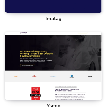
Imatag
Yseop