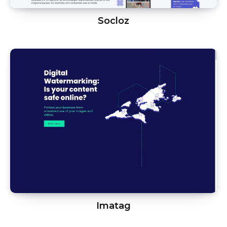
Socloz
Imatag