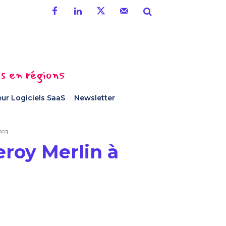
es en régions
ur Logiciels SaaS
Newsletter
scq
eroy Merlin à